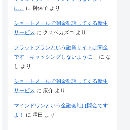
に。
に
榊保子
より
ショートメールで闇金勧誘してくる新生
サービス
に
クスベカズコ
より
フラットプランという融資サイトは闇金
です。キャッシングしないように。
に
な
し
より
ショートメールで闇金勧誘してくる新生
サービス
に
康介
より
マインドワンという金融会社は闇金です
よ！
に
澤田
より