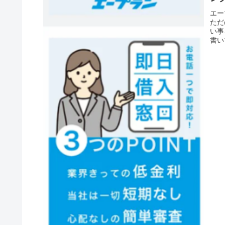
エー
ただ
い事
書い