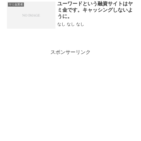
ん。担保・保証人不要、実質金利5.8%～
ユーワードという融資サイトはヤ
ヤミ金業者
と書い...
ミ金です。キャッシングしないよ
うに。
なし なし なし
スポンサーリンク