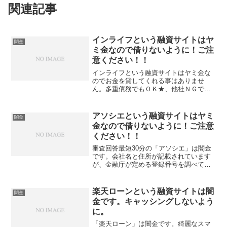
関連記事
インライフという融資サイトはヤ
闇金
ミ金なので借りないように！ご注
意ください！！
インライフという融資サイトはヤミ金な
のでお金を貸してくれる事はありませ
ん。多重債務でもＯＫ★、他社ＮＧでも
ＯＫ、秘密厳守で対応などと書いていま
すが、信じてはいけません！騙すための
餌です。このサイトに記載されている情
アソシエという融資サイトはヤミ
闇金
報を調べてみました、貸金業...
金なので借りないように！ご注意
ください！！
審査回答最短30分の「アソシエ」は闇金
です。会社名と住所が記載されています
が、金融庁が定める登録番号を調べてみ
ると、存在しないデタラメの登録番号を
勝手に記載しています。綺麗なスマホサ
イトを用意していますが、ただの闇金で
楽天ローンという融資サイトは闇
闇金
す。あなたのお悩み解決...
金です。キャッシングしないよう
に。
「楽天ローン」は闇金です。綺麗なスマ