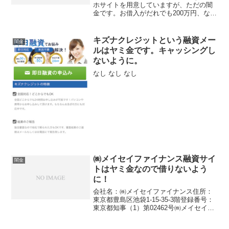
ホサイトを用意していますが、ただの闇
金です。お借入がだれでも200万円、なん
て甘い事を書いていますが、完全にヤミ
金です注意してください。ここに書いて
ある事は全部ウソです、信じないように
キズナクレジットという融資メー
闇金
して下さい！こんな悪...
ルはヤミ金です。キャッシングし
ないように。
なし なし なし
㈱メイセイファイナンス融資サイ
闇金
トはヤミ金なので借りないよう
に！
会社名：㈱メイセイファイナンス住所：
東京都豊島区池袋1-15-35-3階登録番号：
東京都知事（1）第02462号㈱メイセイフ
ァイナンスという融資サイトはヤミ金な
のでお金を貸してくれる事はありませ