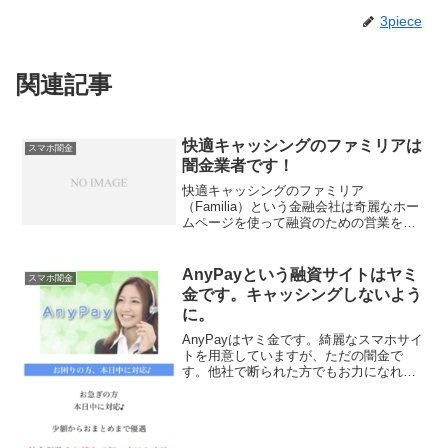
3piece
関連記事
快適キャッシングのファミリアは
スマホ闇金
闇金業者です！
快適キャッシングのファミリア
（Familia）という金融会社は奇麗なホー
ムページを使って融資のための営業を行
っていますが闇金業者なので絶対に関わ
らないようにしてくださいね！15.0％の
一律金利で100万円迄本日融資可能！なん
AnyPayという融資サイトはヤミ
スマホ闇金
て書いていますが...
金です。キャッシングしないよう
に。
AnyPayはヤミ金です。綺麗なスマホサイ
トを用意していますが、ただの闇金で
す。他社で断られた方でもお力になれま
す！、なんて甘い事を書いていますが、
完全にヤミ金です注意してください。こ
こに書いてある「お困りの方、本日中に
対応♪少額からおまと...