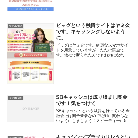
ビッグという融資サイトはヤミ金
スマホ闇金
です。キャッシングしないよう
に。
ビッグはヤミ金です。綺麗なスマホサイ
トを用意していますが、ただの闇金で
す。他社で断られた方でもお力になれま
す！、なんて甘い事を書いていますが、
完全にヤミ金です注意してください。こ
こに書いてある「最大100万円融資枠をご
用意！どなた様でも20...
SBキャッシュは成り済まし闇金
スマホ闇金
です！気をつけて
SBキャッシュという融資を行っている金
融会社は闇金業者なので絶対に関わらな
いようにしましょう！スピーディーに50
万～500万円の融資を低金利で行うと携帯
サイトで表示していますが、お金を貸し
てくれる事はありえません。
キャッシングプラザカリレタとい
スマホ闇金