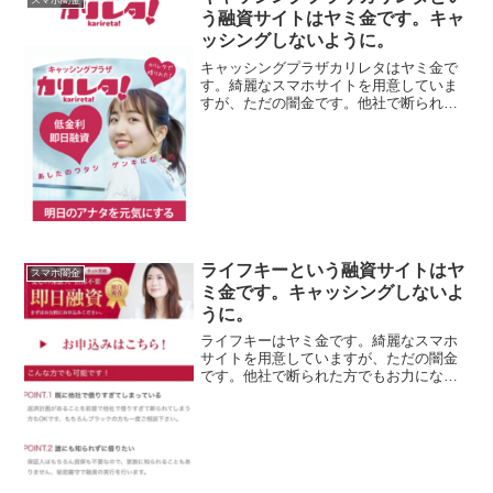
う融資サイトはヤミ金です。キャ
ッシングしないように。
キャッシングプラザカリレタはヤミ金で
す。綺麗なスマホサイトを用意していま
すが、ただの闇金です。他社で断られた
方でもお力になれます！、なんて甘い事
を書いていますが、完全にヤミ金です注
意してください。ここに書いてある「低
金利・即日融資でカリレタ...
ライフキーという融資サイトはヤ
スマホ闇金
ミ金です。キャッシングしないよ
うに。
ライフキーはヤミ金です。綺麗なスマホ
サイトを用意していますが、ただの闇金
です。他社で断られた方でもお力になれ
ます！、なんて甘い事を書いています
が、完全にヤミ金です注意してくださ
い。ここに書いてある「安心の保証人・
担保不要で即日融資、独自審査...