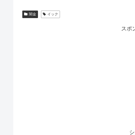
闇金
イック
スポ
シ