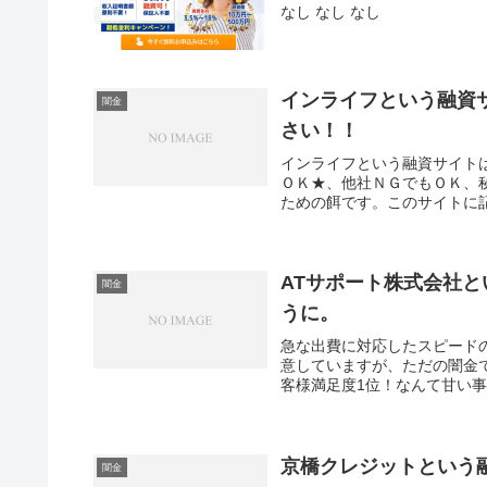
なし なし なし
インライフという融資
闇金
さい！！
インライフという融資サイト
ＯＫ★、他社ＮＧでもＯＫ、
ための餌です。このサイトに記
ATサポート株式会社
闇金
うに。
急な出費に対応したスピード
意していますが、ただの闇金で
客様満足度1位！なんて甘い事
京橋クレジットという
闇金