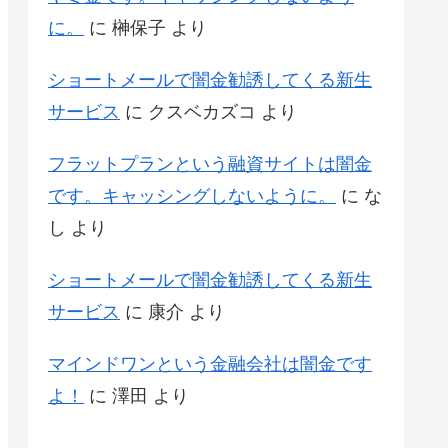
に。
に
榊保子
より
ショートメールで闇金勧誘してくる新生
サービス
に
クスベカズコ
より
フラットプランという融資サイトは闇金
です。キャッシングしないように。
に
な
し
より
ショートメールで闇金勧誘してくる新生
サービス
に
康介
より
マインドワンという金融会社は闇金です
よ！
に
澤田
より