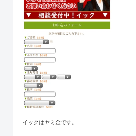
イック
はヤミ金です。