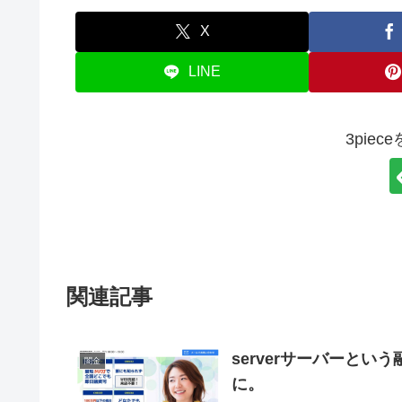
X
LINE
3pie
関連記事
serverサーバーと
闇金
に。