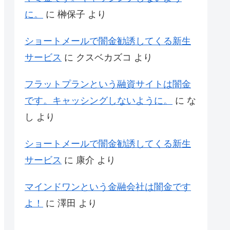
に。
に
榊保子
より
ショートメールで闇金勧誘してくる新生
サービス
に
クスベカズコ
より
フラットプランという融資サイトは闇金
です。キャッシングしないように。
に
な
し
より
ショートメールで闇金勧誘してくる新生
サービス
に
康介
より
マインドワンという金融会社は闇金です
よ！
に
澤田
より