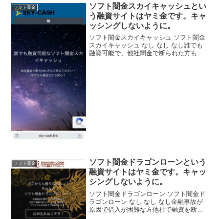
ソフト闇金スカイキャッシュとい
ソフト闇金
う融資サイトはヤミ金です。キャ
ッシングしないように。
ソフト闇金スカイキャッシュ ソフト闇金
スカイキャッシュ なし なし なし誰でも
融資可能で、他社闇金で断られた方もご
安心ください！ホワイト闇金だから大丈
夫。いつでも即融資で独自審査基準と書
いていますが信じないようにしてくださ
い！ソフト闇金スカ...
ソフト闇金ドラゴンローンという
ソフト闇金
融資サイトはヤミ金です。キャッ
シングしないように。
ソフト闇金ドラゴンローン ソフト闇金ド
ラゴンローン なし なし なし金融事故が
原因で借入が困難な方他社で融資を断ら
れた方でも問題無し！どこよりも好条件