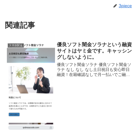
3piece
関連記事
優良ソフト闇金ソラナという融資
スマホ闇金
サイトはヤミ金です。キャッシン
グしないように。
優良ソフト闇金ソラナ 優良ソフト闇金ソ
ラナ なし なし なし土日祝日も安心即日
融資！在籍確認なしで月一払いでご融資
可能。独自審査で長期延滞、任意・債務
整理、自己破産、強制解約などの金融事
故経験者を助けますと書いていますが信
じないようにしてく...