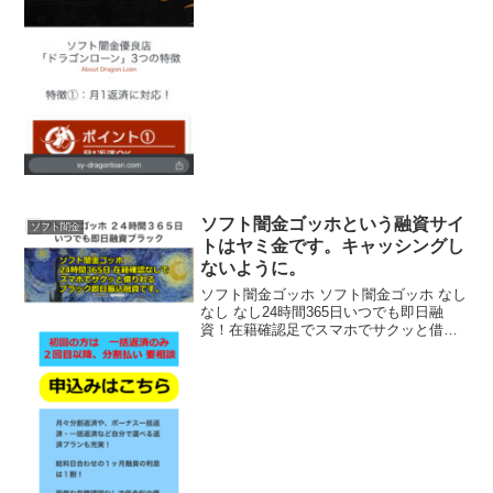
でご融資致します！と書いていますが信
じないようにしてください！ソフト闇金
ドラゴンローンの融...
ソフト闇金ゴッホという融資サイ
ソフト闇金
トはヤミ金です。キャッシングし
ないように。
ソフト闇金ゴッホ ソフト闇金ゴッホ なし
なし なし24時間365日いつでも即日融
資！在籍確認足でスマホでサクッと借り
れるブラック即日振込融資。融資率97％
と書いていますが信じないようにしてく
ださい！ソフト闇金ゴッホの融資利息サ
イトにはとん...