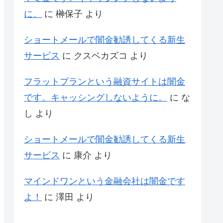
に。
に
榊保子
より
ショートメールで闇金勧誘してくる新生
サービス
に
クスベカズコ
より
フラットプランという融資サイトは闇金
です。キャッシングしないように。
に
な
し
より
ショートメールで闇金勧誘してくる新生
サービス
に
康介
より
マインドワンという金融会社は闇金です
よ！
に
澤田
より