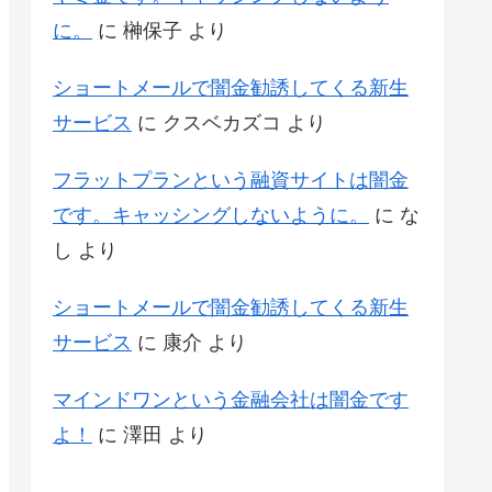
に。
に
榊保子
より
ショートメールで闇金勧誘してくる新生
サービス
に
クスベカズコ
より
フラットプランという融資サイトは闇金
です。キャッシングしないように。
に
な
し
より
ショートメールで闇金勧誘してくる新生
サービス
に
康介
より
マインドワンという金融会社は闇金です
よ！
に
澤田
より