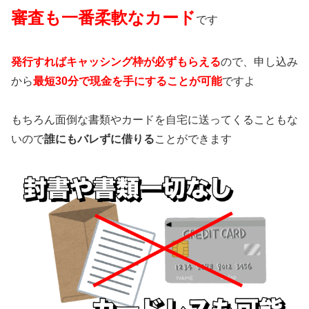
審査も一番柔軟なカード
です
発行すればキャッシング枠が必ずもらえる
ので、申し込み
から
最短30分で現金を手にすることが可能
ですよ
もちろん面倒な書類やカードを自宅に送ってくることもな
いので
誰にもバレずに借りる
ことができます