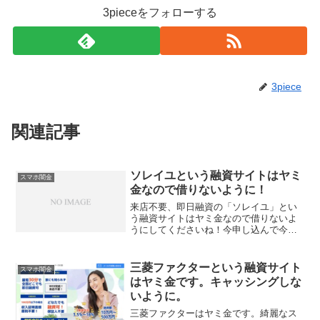
3pieceをフォローする
3piece
関連記事
ソレイユという融資サイトはヤミ
スマホ闇金
金なので借りないように！
来店不要、即日融資の「ソレイユ」とい
う融資サイトはヤミ金なので借りないよ
うにしてくださいね！今申し込んで今日
振込！どうしても借りたい方向け、最短
15分審査、多重おまとめローン実施中、
完全秘密厳守での無料相談、などといい
三菱ファクターという融資サイト
スマホ闇金
事ばかり書いていますが...
はヤミ金です。キャッシングしな
いように。
三菱ファクターはヤミ金です。綺麗なス