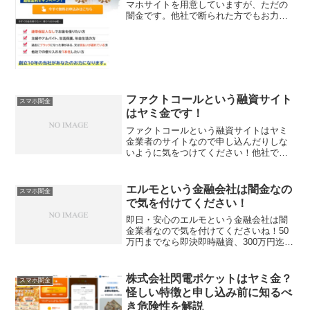
マホサイトを用意していますが、ただの
闇金です。他社で断られた方でもお力に
なれます！、なんて甘い事を書いていま
すが、完全にヤミ金です注意してくださ
い。ここに書いてある「最短30分全国ど
こでも即日融資可。誰に...
ファクトコールという融資サイト
スマホ闇金
はヤミ金です！
ファクトコールという融資サイトはヤミ
金業者のサイトなので申し込んだりしな
いように気をつけてください！他社で断
られた方、過去トラブルがあっても大丈
夫！30日間無利息キャンペーン中で、即
日融資、低金利3.2％～12.2％で10～300
エルモという金融会社は闇金なの
スマホ闇金
万円迄融資...
で気を付けてください！
即日・安心のエルモという金融会社は闇
金業者なので気を付けてくださいね！50
万円までなら即決即時融資、300万円迄対
応！、5.8％～の低金利と書いていますが
すべてウソですよ！
株式会社閃電ポケットはヤミ金？
スマホ闇金
怪しい特徴と申し込み前に知るべ
き危険性を解説