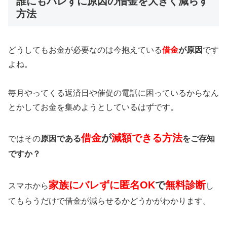
誰にもバレずに原因の借金を大きく減らす
方法
どうしてもお金が必要なのは今抱えている
借金
が原因
です
よね。
毎月やってくる返済日や催促の電話に困っているからなん
とかしてお金を集めようとしているはずです。
借金
が
減額できる方法
ではその
原因である
をご存知
ですか？
家族にバレずに匿名OK
で
無料診断
スマホから
し
てもらうだけで借金が減らせるかどうかがわかります。