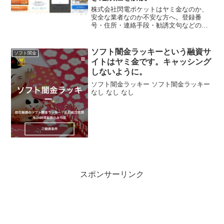
株式会社閃電ポケットはヤミ金なのか、
安全な業者なのか不安な方へ。登録番
号・住所・連絡手段・勧誘文句などの危
険サインを整理し、借りた場合に起こり
うる被害や、LINE追加前に知っておきた
い対処法、正規の相談先や代替手段まで
ソフト闇金ラッキーという融資サ
ソフト闇金
わかりやすく解説します
イトはヤミ金です。キャッシング
しないように。
ソフト闇金ラッキー ソフト闇金ラッキー
なし なし なし
スポンサーリンク