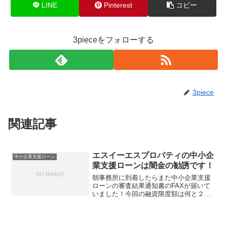
LINE
Pinterest
コピー
3pieceをフォローする
3piece
関連記事
エスイーエスプロパティの中小企
中小企業支援ローン
業支援ローンは闇金の勧誘です！
朝事務所に到着したらまた中小企業支援
ローンの審査結果通知書のFAXが届いて
いました！今回の融資限度額は何と２５
００万円！いつもの２０００万円より少
し上がってます。知らない人が見たら、
社長が与信をしたのかな？なんて勘違い
しますよね。送ってきた...