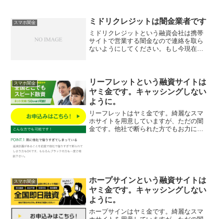
円迄融資可能、最短5分で融資！なんて書
いていますがすべてウソですよ！
ミドリクレジットは闇金業者です
スマホ闇金
ミドリクレジットという融資会社は携帯
サイトで営業する闇金なので連絡を取ら
ないようにしてください。もし今現在電
話でのやり取りをしているなら、今すぐ
無視して電話番号を変えましょう。最高
融資額５００万円、年利12.5％、振込融
資専門、スピード審査...
リーフレットという融資サイトは
スマホ闇金
ヤミ金です。キャッシングしない
ように。
リーフレットはヤミ金です。綺麗なスマ
ホサイトを用意していますが、ただの闇
金です。他社で断られた方でもお力にな
れます！、なんて甘い事を書いています
が、完全にヤミ金です注意してくださ
い。ここに書いてある「全国どこでもス
ピード融資！ネット完結50...
ホープサインという融資サイトは
スマホ闇金
ヤミ金です。キャッシングしない
ように。
ホープサインはヤミ金です。綺麗なスマ