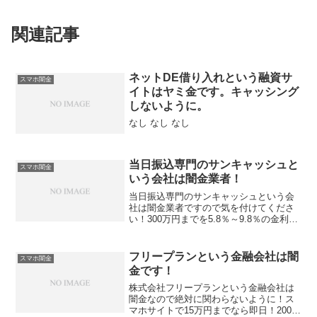
関連記事
ネットDE借り入れという融資サ
スマホ闇金
イトはヤミ金です。キャッシング
しないように。
なし なし なし
当日振込専門のサンキャッシュと
スマホ闇金
いう会社は闇金業者！
当日振込専門のサンキャッシュという会
社は闇金業者ですので気を付けてくださ
い！300万円までを5.8％～9.8％の金利で
融資すると言った条件のいい事をスマホ
のホームページで公開していますが、正
規の貸金業登録のない違法会社です。
フリープランという金融会社は闇
スマホ闇金
金です！
株式会社フリープランという金融会社は
闇金なので絶対に関わらないように！ス
マホサイトで15万円までなら即日！200万