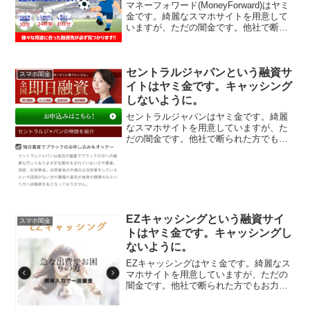
ないように。
マネーフォワード(MoneyForward)はヤミ
金です。綺麗なスマホサイトを用意して
いますが、ただの闇金です。他社で断ら
れた方でもお力になれます！、なんて甘
い事を書いていますが、完全にヤミ金で
す注意してください。ここに書いてある
セントラルジャパンという融資サ
「家計簿ア...
スマホ闇金
イトはヤミ金です。キャッシング
しないように。
セントラルジャパンはヤミ金です。綺麗
なスマホサイトを用意していますが、た
だの闇金です。他社で断られた方でもお
力になれます！、なんて甘い事を書いて
いますが、完全にヤミ金です注意してく
ださい。ここに書いてある「全国即日融
資！独自審査でブラックの...
EZキャッシングという融資サイ
スマホ闇金
トはヤミ金です。キャッシングし
ないように。
EZキャッシングはヤミ金です。綺麗なス
マホサイトを用意していますが、ただの
闇金です。他社で断られた方でもお力に
なれます！、なんて甘い事を書いていま
すが、完全にヤミ金です注意してくださ