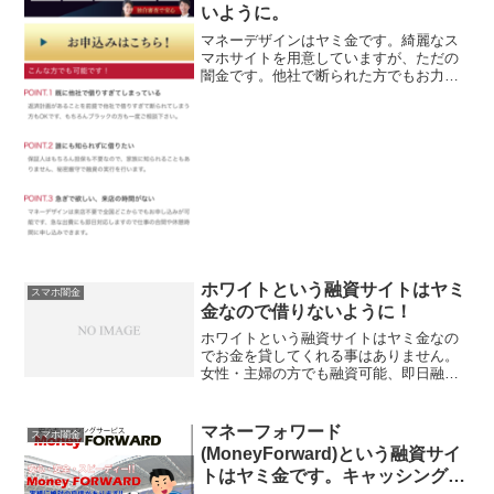
いように。
マネーデザインはヤミ金です。綺麗なス
マホサイトを用意していますが、ただの
闇金です。他社で断られた方でもお力に
なれます！、なんて甘い事を書いていま
すが、完全にヤミ金です注意してくださ
い。ここに書いてある「全国どこでも即
日融資！24時間申し込み...
ホワイトという融資サイトはヤミ
スマホ闇金
金なので借りないように！
ホワイトという融資サイトはヤミ金なの
でお金を貸してくれる事はありません。
女性・主婦の方でも融資可能、即日融資
可能、ご相談内容秘密厳守と書いていま
すが、信じてはいけません！騙すための
餌です。会社名：ホワイト住所：東京都
マネーフォワード
スマホ闇金
江東区東砂6-2-3連絡...
(MoneyForward)という融資サイ
トはヤミ金です。キャッシングし