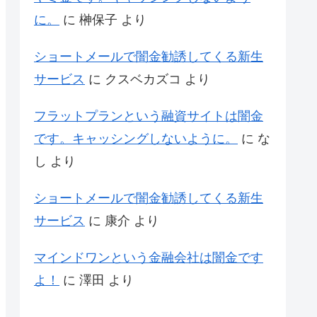
に。
に
榊保子
より
ショートメールで闇金勧誘してくる新生
サービス
に
クスベカズコ
より
フラットプランという融資サイトは闇金
です。キャッシングしないように。
に
な
し
より
ショートメールで闇金勧誘してくる新生
サービス
に
康介
より
マインドワンという金融会社は闇金です
よ！
に
澤田
より