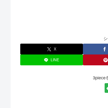
シ
X
LINE
3pie