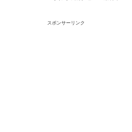
万円まで5.2％～18.0％の金利で、保証人
担保なしなどと携帯スマホサイトに記載
していますが、すべてウソですよ！
スポンサーリンク