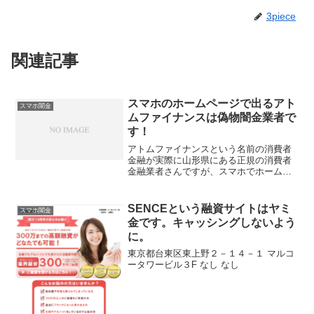
3piece
関連記事
スマホのホームページで出るアト
スマホ闇金
ムファイナンスは偽物闇金業者で
す！
アトムファイナンスという名前の消費者
金融が実際に山形県にある正規の消費者
金融業者さんですが、スマホでホームペ
ージを使って融資を行っているのはニセ
モノの業者で闇金です！実際にアトムフ
ァイナンスさんに電話をして聞いたので
SENCEという融資サイトはヤミ
スマホ闇金
すが、ホームページを立ち...
金です。キャッシングしないよう
に。
東京都台東区東上野２－１４－１ マルコ
ータワービル３F なし なし