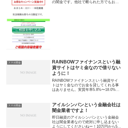
の闇金です。他社で断られた方でもお力
になれます！、なんて甘い事を書いてい
ますが、完全にヤミ金です注意してくだ
さい。ここに書いてある「クレジットカ
ードみたいな屋号で、...
RAINBOWファイナンスという融
スマホ闇金
資サイトはヤミ金なので借りない
ように！
RAINBOWファイナンスという融資サイ
トはヤミ金なのでお金を貸してくれる事
はありません。実質年率5.8%〜18.0%、
最短5分で融資可能、ブラックでも融資可
能と書いていますが、信じてはいけませ
ん！騙すための餌です。会社名：
アイルシンパンという金融会社は
スマホ闇金
RAINBOWフ...
闇金業者ですよ！
即日融資のアイルシンパンという金融会
社は闇金業者なので絶対に申し込まない
ようにしてくださいねー！10万円から500