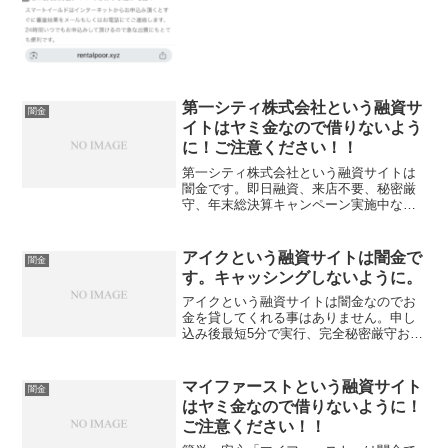
第一シティ株式会社という融資サ
闇金
イトはヤミ金なので借りないよう
に！ご注意ください！！
第一シティ株式会社という融資サイトは
闇金です。即日融資、来店不要、秘密厳
守、年末総決算キャンペーン実施中など
と書いていますが、信じてはいけませ
ん！騙すための餌です。騙されないよう
に、注意して下さい。申し込みしても、
アイクという融資サイトは闇金で
闇金
審査をするのではなく、個人...
す。キャッシングしないように。
アイクという融資サイトは闇金なのでお
金を貸してくれる事はありません。申し
込み後最短5分で実行、完全秘密厳守お約
束、などいかにもすぐにお金を貸してく
れるよう、などと書いていますが、信じ
てはいけません！騙すための餌です。こ
マイファーストという融資サイト
闇金
のサイトに記載されてい...
はヤミ金なので借りないように！
ご注意ください！！