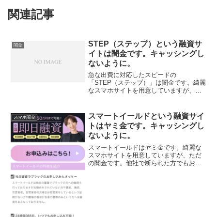
関連記事
STEP（ステップ）という融資サ
闇金
イトは闇金です。キャッシングし
ないように。
急な出費に対応したスピードの
「STEP（ステップ）」は闇金です。綺麗
なスマホサイトを用意していますが、た
だの闇金です。全国どこからでも！24時
間お申し込み可能！50万円まで即日融
資！なんて甘い事を書いていますが、完
スマートイールドという融資サイ
スマホ闇金
全にヤミ金です注意してくだ...
トはヤミ金です。キャッシングし
ないように。
スマートイールドはヤミ金です。綺麗な
スマホサイトを用意していますが、ただ
の闇金です。他社で断られた方でもお力
になれます！、なんて甘い事を書いてい
ますが、完全にヤミ金です注意してくだ
さい。ここに書いてある「全国どこでも
即日50万円まで可能！独...