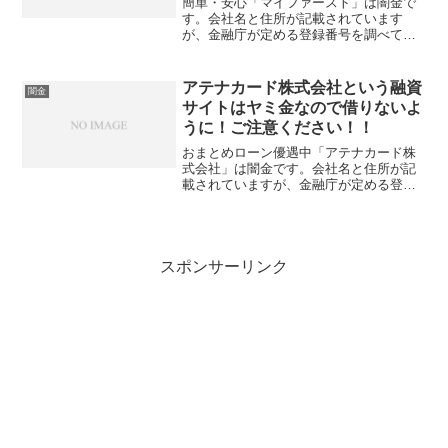
簡単・安心「マイファースト」は闇金で
す。会社名と住所が記載されています
が、金融庁が定める登録番号を調べてみ
ると、存在しないデタラメの登録番号を
勝手に記載しています。綺麗なスマホサ
イトを用意していますが、ただの闇金で
アテナカード株式会社という融資
闇金
す。他社でお断りされた方過...
サイトはヤミ金なので借りないよ
うに！ご注意ください！！
おまとめローン優遇中「アテナカード株
式会社」は闇金です。会社名と住所が記
載されていますが、金融庁が定める登録
番号を調べてみると、存在しないデタラ
メの登録番号を勝手に記載しています。
綺麗なスマホサイトを用意しています
が、ただの闇金です。新規お...
スポンサーリンク