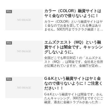
い金利ですよーー他社でお断られた方で
もOK、最短5分で受付完了、来店不要！
簡単申込み、などと書いていますが、信
カラー（COLOR）融資サイトは
闇金
じてはいけません！騙す...
ヤミ金なので借りないように！
カラー（COLOR）という融資サイトはヤ
ミ金なのでお金を貸してくれる事はあり
ません。500万円までラクラク融資！と書
いていますが、信じてはいけません！騙
すための餌です。会社名：カラー住所：
東京都千代田区神田岩本町1-2登録番号：
エムズクエスト（MQ）という融
闇金
東京都知事（...
資サイトは闇金です。キャッシン
グしないように。
全国どこでも即日対応！の「エムズクエ
スト（MQ）」は闇金です。会社名と住所
が記載されていますが、金融庁が定める
登録番号を調べてみると、存在しないデ
タラメの登録番号を勝手に記載していま
す。綺麗なスマホサイトを用意していま
G＆Kという融資サイトはヤミ金
闇金
すが、ただの闇金です。...
なので借りないように！ご注意く
ださい！！
G＆Kという融資サイトは闇金です。かん
たんキャッシング、300万円まですぐにご
融資、過去に金融トラブルがあった方ご
融資可能です、などと書いていますが、