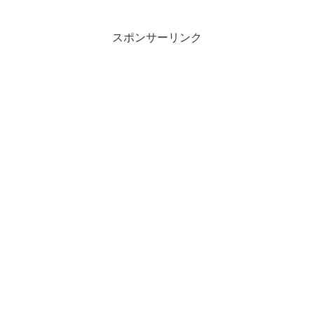
信じてはいけません！騙すための餌で
す。騙されないように、注意して下さ
い。申し込みしても、審...
スポンサーリンク