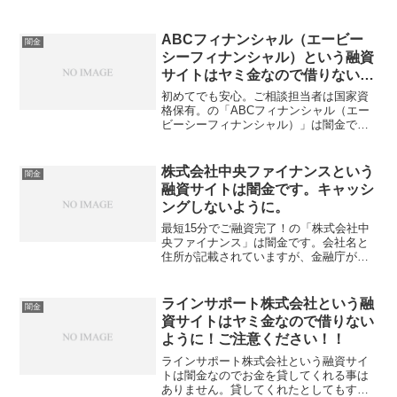
ABCフィナンシャル（エービー
闇金
シーフィナンシャル）という融資
サイトはヤミ金なので借りないよ
うに！ご注意ください！！
初めてでも安心。ご相談担当者は国家資
格保有。の「ABCフィナンシャル（エー
ビーシーフィナンシャル）」は闇金で
す。会社名と住所が記載されています
が、金融庁が定める登録番号を調べてみ
ると、存在しないデタラメの登録番号を
株式会社中央ファイナンスという
闇金
勝手に記載しています。綺麗...
融資サイトは闇金です。キャッシ
ングしないように。
最短15分でご融資完了！の「株式会社中
央ファイナンス」は闇金です。会社名と
住所が記載されていますが、金融庁が定
める登録番号を調べてみると、存在しな
いデタラメの登録番号を勝手に記載して
います。綺麗なスマホサイトを用意して
ラインサポート株式会社という融
闇金
いますが、ただの闇金で...
資サイトはヤミ金なので借りない
ように！ご注意ください！！
ラインサポート株式会社という融資サイ
トは闇金なのでお金を貸してくれる事は
ありません。貸してくれたとしてもすご