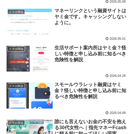
2026.05.08
マネーリンクという融資サイトは
スマホ闇金
ヤミ金です。キャッシングしない
ように。
2026.05.01
生活サポート案内所はヤミ金？怪
スマホ闇金
しい特徴と申し込み前に知るべき
危険性を解説
2026.04.28
スモールウラレット融資はヤミ
スマホ闇金
金？怪しい特徴と申し込み前に知
るべき危険性を解説
2026.04.08
誰にも言えないお金の不安を抱え
スマホ闇金
る30代女性へ｜指先マネーFcash
に頼る前に知ってほしい現実