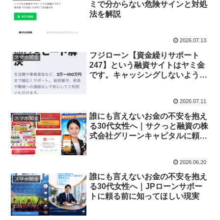
ミで分からない危険サインと対処
法を解説
2026.07.13
フジローン【資金繰りサポート
スマホ闇金
247】という融資サイトはヤミ金
です。キャッシングしないよう
に。
2026.07.11
誰にも言えないお金の不安を抱え
スマホ闇金
る30代女性へ｜サクっと融資の株
式会社グリーンキャピタルに頼る
前に知ってほしい現実
2026.06.20
誰にも言えないお金の不安を抱え
スマホ闇金
る30代女性へ｜JPローンサポー
トに頼る前に知ってほしい現実