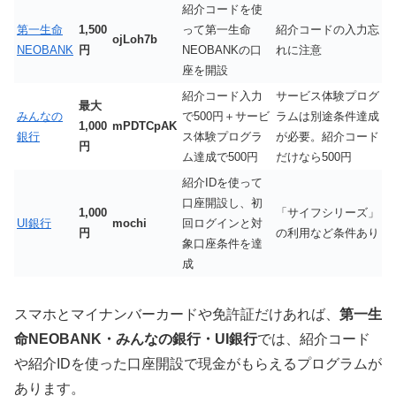
紹介コードを使
第一生命
1,500
って第一生命
紹介コードの入力忘
ojLoh7b
NEOBANK
円
NEOBANKの口
れに注意
座を開設
紹介コード入力
サービス体験プログ
最大
みんなの
で500円＋サービ
ラムは別途条件達成
1,000
mPDTCpAK
銀行
ス体験プログラ
が必要。紹介コード
円
ム達成で500円
だけなら500円
紹介IDを使って
口座開設し、初
1,000
「サイフシリーズ」
UI銀行
mochi
回ログインと対
円
の利用など条件あり
象口座条件を達
成
スマホとマイナンバーカードや免許証だけあれば、
第一生
命NEOBANK・みんなの銀行・UI銀行
では、紹介コード
や紹介IDを使った口座開設で現金がもらえるプログラムが
あります。