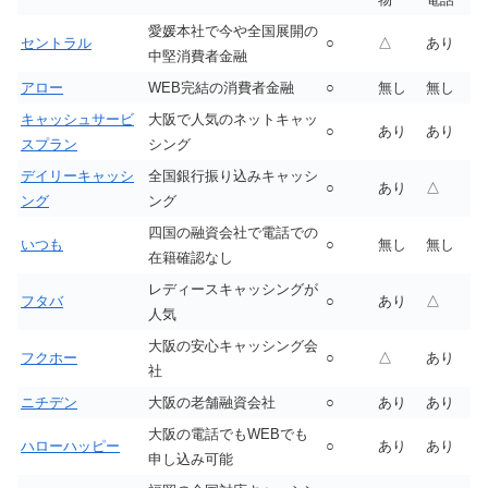
愛媛本社で今や全国展開の
セントラル
○
△
あり
中堅消費者金融
アロー
WEB完結の消費者金融
○
無し
無し
キャッシュサービ
大阪で人気のネットキャッ
○
あり
あり
スプラン
シング
デイリーキャッシ
全国銀行振り込みキャッシ
○
あり
△
ング
ング
四国の融資会社で電話での
いつも
○
無し
無し
在籍確認なし
レディースキャッシングが
フタバ
○
あり
△
人気
大阪の安心キャッシング会
フクホー
○
△
あり
社
ニチデン
大阪の老舗融資会社
○
あり
あり
大阪の電話でもWEBでも
ハローハッピー
○
あり
あり
申し込み可能