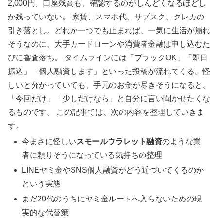
2,000円。口座残高も、確認するのがしんどくなるほどし
か残っていない。
家賃、スマホ代、サブスク、クレカの
引き落とし。どれか一つでも止まれば、一気に生活が崩れ
そうなのに、大手カードローンや消費者金融は申し込むた
びに審査落ち。
タイムラインには「ブラックOK」「即日
振込」「個人融資します」といった投稿が流れてくる。怪
しいと分かっていても、手元のお金が尽きそうになると、
「今回だけ」「少しだけなら」と自分に言い聞かせたくな
るものです。
この記事では、次の内容を整理していきま
す。
今まさに怪しい
スモールウラレット融資
のような業
者に頼りそうになっている気持ちの整理
LINEヤミ金やSNS個人融資がどう近づいてくるのか
という実態
まだ20代のうちにヤミ金ルートへ入らないための現
実的な代替策