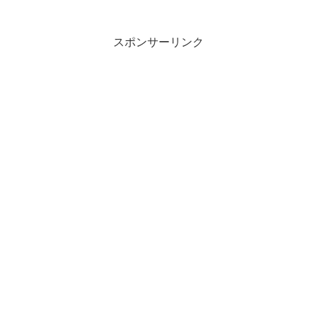
サイトで書いていますが、貸金業法違反
の業者です。
スポンサーリンク