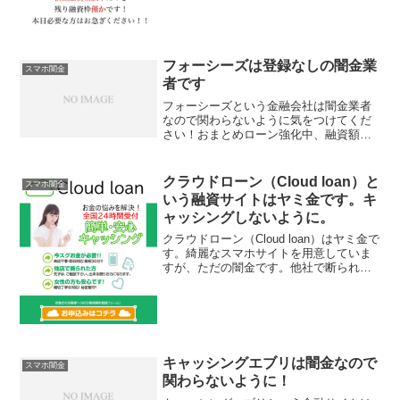
いますが、完全にヤミ金です注意してく
ださい。ここに書いてある「来店不要・
即日対応OK！簡単で安心...
フォーシーズは登録なしの闇金業
スマホ闇金
者です
フォーシーズという金融会社は闇金業者
なので関わらないように気をつけてくだ
さい！おまとめローン強化中、融資額は
10~500万円迄、5.2％～18.0％とまともな
金利表示していますが全部ウソですよ！
当然専任フィナンシャルプランナーもい
クラウドローン（Cloud loan）と
スマホ闇金
ませんので...
いう融資サイトはヤミ金です。キ
ャッシングしないように。
クラウドローン（Cloud loan）はヤミ金で
す。綺麗なスマホサイトを用意していま
すが、ただの闇金です。他社で断られた
方でもお力になれます！、なんて甘い事
を書いていますが、完全にヤミ金です注
意してください。ここに書いてある「お
金の悩みを解...
キャッシングエブリは闇金なので
スマホ闇金
関わらないように！