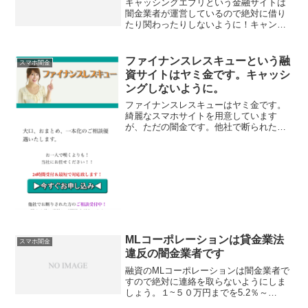
キャッシングエブリという金融サイトは
闇金業者が運営しているので絶対に借り
たり関わったりしないように！キャンペ
ーン実施中、公務員優遇、キャッシュバ
ック実施中！など書いていますがお金を
貸してはくれませんよ！
ファイナンスレスキューという融
スマホ闇金
資サイトはヤミ金です。キャッシ
ングしないように。
ファイナンスレスキューはヤミ金です。
綺麗なスマホサイトを用意しています
が、ただの闇金です。他社で断られた方
でもお力になれます！、なんて甘い事を
書いていますが、完全にヤミ金です注意
してください。ここに書いてある「大
口・おまとめ・一本化のご相談...
MLコーポレーションは貸金業法
スマホ闇金
違反の闇金業者です
融資のMLコーポレーションは闇金業者で
すので絶対に連絡を取らないようにしま
しょう。１~５０万円までを5.2％～
13.8％の金利で、当日振込みＯＫと携帯