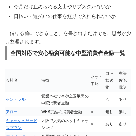
今月だけ止められる支出やサブスクがないか
日払い・週払いの仕事を短期で入れられないか
「借りる前にできること」を書き出すだけでも、思考が少
し整理されます。
全国対応で安心融資可能な中堅消費者金融一覧
自宅
在籍
ネット
会社名
特徴
郵送
確認
申込
物
電話
愛媛本社で今や全国展開の
セントラル
○
△
あり
中堅消費者金融
アロー
WEB完結の消費者金融
○
無し
無し
キャッシュサービ
大阪で人気のネットキャッ
○
あり
あり
スプラン
シング