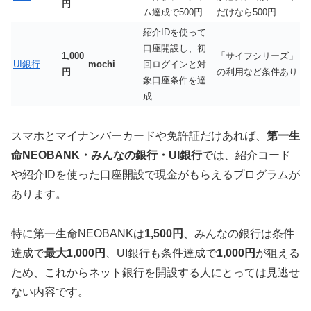
円
ム達成で500円
だけなら500円
紹介IDを使って
口座開設し、初
1,000
「サイフシリーズ」
UI銀行
mochi
回ログインと対
円
の利用など条件あり
象口座条件を達
成
スマホとマイナンバーカードや免許証だけあれば、
第一生
命NEOBANK・みんなの銀行・UI銀行
では、紹介コード
や紹介IDを使った口座開設で現金がもらえるプログラムが
あります。
特に第一生命NEOBANKは
1,500円
、みんなの銀行は条件
達成で
最大1,000円
、UI銀行も条件達成で
1,000円
が狙える
ため、これからネット銀行を開設する人にとっては見逃せ
ない内容です。