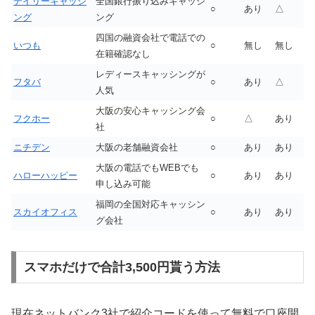
デイリーキャッシ
全国銀行振り込みキャッシ
○
あり
△
ング
ング
四国の融資会社で電話での
いつも
○
無し
無し
在籍確認なし
レディースキャッシングが
フタバ
○
あり
△
人気
大阪の安心キャッシング会
フクホー
○
△
あり
社
ニチデン
大阪の老舗融資会社
○
あり
あり
大阪の電話でもWEBでも
ハローハッピー
○
あり
あり
申し込み可能
福岡の全国対応キャッシン
スカイオフィス
○
あり
あり
グ会社
スマホだけで合計3,500円貰う方法
現在ネットバンク3社で紹介コードを使って無料で口座開