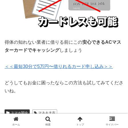
得体の知れない業者に借りる前にこの
安心できるACマス
ターカードでキャッシング
しましょう
＜＜最短30分で5万円〜借りれるカード申し込み＞＞
どうしてもお金に困ったならこの方法も試してみてくださ
いね。
スマホ闇金
マネキ大吉
スポンサーリンク
ホーム
検索
トップ
サイドバー