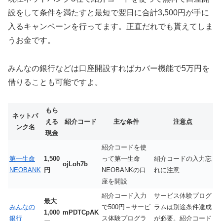
設をして条件を満たすと最短で翌日に合計3,500円が手に
入るキャンペーンを行ってます。正直だれでも貰えてしま
うお金です。
みんなの銀行などは口座開設すればカバー機能で5万円を
借りることも可能ですよ。
もら
ネットバ
える
紹介コード
主な条件
注意点
ンク名
現金
紹介コードを使
第一生命
1,500
って第一生命
紹介コードの入力忘
ojLoh7b
NEOBANK
円
NEOBANKの口
れに注意
座を開設
紹介コード入力
サービス体験プログ
最大
みんなの
で500円＋サービ
ラムは別途条件達成
1,000
mPDTCpAK
銀行
ス体験プログラ
が必要。紹介コード