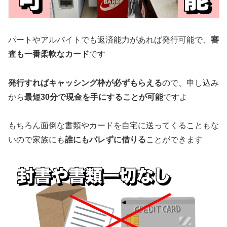
パートやアルバイトでも返済能力があれば発行可能で、
審
査も一番柔軟なカード
です
発行すればキャッシング枠が必ずもらえる
ので、申し込み
から
最短30分で現金を手にすることが可能
ですよ
もちろん面倒な書類やカードを自宅に送ってくることもな
いので家族にも
誰にもバレずに借りる
ことができます