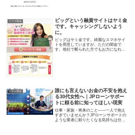
ビッグという融資サイトはヤミ金
スマホ闇金
です。キャッシングしないよう
に。
ビッグはヤミ金です。綺麗なスマホサイ
トを用意していますが、ただの闇金で
す。他社で断られた方でもお力になれま
す！、なんて甘い事を書いていますが、
完全にヤミ金です注意してください。こ
こに書いてある「最大100万円融資枠をご
用意！どなた様でも20...
誰にも言えないお金の不安を抱え
スマホ闇金
る30代女性へ｜JPローンサポー
トに頼る前に知ってほしい現実
仕事・家族・将来のこと――一人で抱え
すぎていませんか？JPローンサポートの
ような業者に頼りたくなる気持ちは分か
ります。でも動く前に、30代女性が特に
気をつけたいリスクと正規の選択肢を確
認してください。