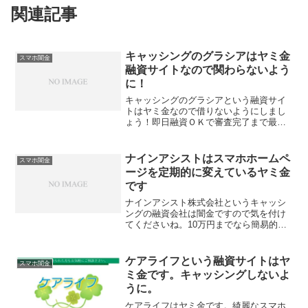
関連記事
キャッシングのグラシアはヤミ金
スマホ闇金
融資サイトなので関わらないよう
に！
キャッシングのグラシアという融資サイ
トはヤミ金なので借りないようにしまし
ょう！即日融資ＯＫで審査完了まで最短
15分、1～１０００万円の融資額を実質年
率3.7％～13.5％で貸しつけるなんてあり
えません。返済も最長２０年！とこんな
ナインアシストはスマホホームペ
スマホ闇金
条件信じては...
ージを定期的に変えているヤミ金
です
ナインアシスト株式会社というキャッシ
ングの融資会社は闇金ですので気を付け
てくださいね。10万円までなら簡易的な
審査基準を設定していると書いています
が、審査なんてしない貸しては高金利で
むさぼるヤミ金です。
ケアライフという融資サイトはヤ
スマホ闇金
ミ金です。キャッシングしないよ
うに。
ケアライフはヤミ金です。綺麗なスマホ